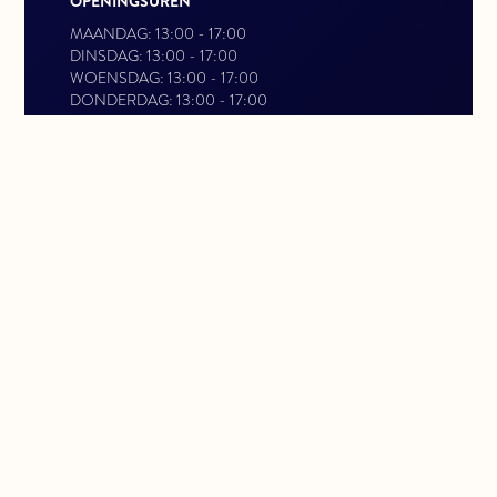
OPENINGSUREN
MAANDAG: 13:00 - 17:00
DINSDAG: 13:00 - 17:00
WOENSDAG: 13:00 - 17:00
DONDERDAG: 13:00 - 17:00
VRIJDAG: 13:00 - 17:00
CONTACTEER ONS
INFO@VERFIFOODS.BE
GSM 0479770977
TEL 026875461
SOCIALE MEDIA
FACEBOOK
INSTAGRAM
PRIVACY POLICY
Website made by
Codoo