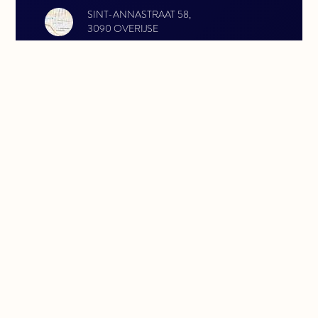
SINT-ANNASTRAAT 58,
3090 OVERIJSE
HORAIRES D'OUVERTURE
LUNDI: 13:00 - 17:00
MARDI: 13:00 - 17:00
MERCREDI: 13:00 - 17:00
JEUDI: 13:00 - 17:00
VENDREDI: 13:00 - 17:00
CONTACTEZ-NOUS
INFO@VERFIFOODS.BE
GSM 0479770977
TEL 026875461
RÉSEAUX SOCIAUX
FACEBOOK
INSTAGRAM
PRIVACY POLICY