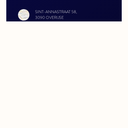
SINT-ANNASTRAAT 58,
3090 OVERIJSE
HORAIRES D'OUVERTURE
LUNDI: 13:00 - 17:00
MARDI: 13:00 - 17:00
MERCREDI: 13:00 - 17:00
JEUDI: 13:00 - 17:00
VENDREDI: 13:00 - 17:00
CONTACTEZ-NOUS
INFO@VERFIFOODS.BE
GSM 0479770977
TEL 026875461
RÉSEAUX SOCIAUX
FACEBOOK
INSTAGRAM