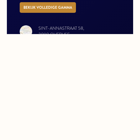
BEKIJK VOLLEDIGE GAMMA
SINT-ANNASTRAAT 58,
3090 OVERIJSE
OPENINGSUREN
MAANDAG: 13:00 - 17:00
DINSDAG: 13:00 - 17:00
WOENSDAG: 13:00 - 17:00
DONDERDAG: 13:00 - 17:00
VRIJDAG: 13:00 - 17:00
CONTACTEER ONS
INFO@VERFIFOODS.BE
GSM 0479770977
TEL 026875461
SOCIALE MEDIA